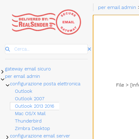
per email admin
Cerca
gateway email sicuro
Sottomenu gateway email sicuro
per email admin
Sottomenu per email admin
configurazione posta elettronica
File > [In
Sottomenu configurazione posta elettronica
Outlook
Outlook 2007
Outlook 2013 2016
Mac OS/X Mail
Thunderbird
Zimbra Desktop
configurazione email server
Sottomenu configurazione email server