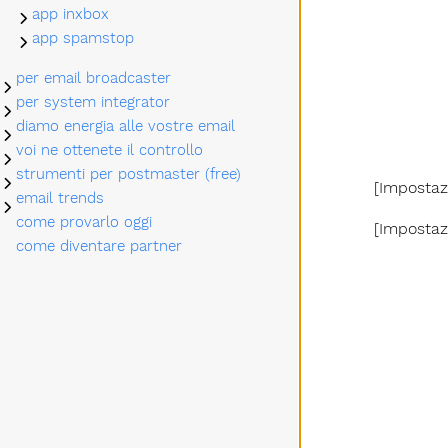
app inxbox
Sottomenu app inxbox
app spamstop
Sottomenu app spamstop
per email broadcaster
Sottomenu per email broadcaster
per system integrator
Sottomenu per system integrator
diamo energia alle vostre email
Sottomenu diamo energia alle vostre email
voi ne ottenete il controllo
Sottomenu voi ne ottenete il controllo
strumenti per postmaster (free)
Sottomenu strumenti per postmaster (free)
[Impostaz
email trends
Sottomenu email trends
come provarlo oggi
[Impostaz
come diventare partner